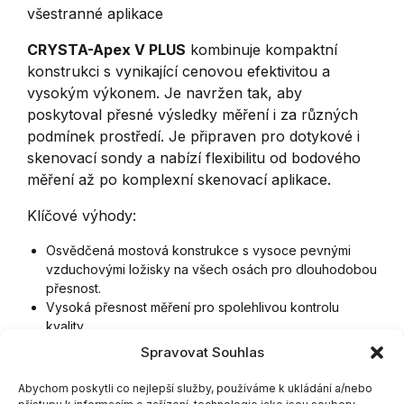
všestranné aplikace
CRYSTA-Apex V PLUS
kombinuje kompaktní
konstrukci s vynikající cenovou efektivitou a
vysokým výkonem. Je navržen tak, aby
poskytoval přesné výsledky měření i za různých
podmínek prostředí. Je připraven pro dotykové i
skenovací sondy a nabízí flexibilitu od bodového
měření až po komplexní skenovací aplikace.
Klíčové výhody:
Osvědčená mostová konstrukce s vysoce pevnými
vzduchovými ložisky na všech osách pro dlouhodobou
přesnost.
Vysoká přesnost měření pro spolehlivou kontrolu
kvality.
Rychlé pohyby os pro zkrácení doby cyklu a zvýšení
Spravovat Souhlas
produktivity.
Teplotní kompenzace od 15 °C do 30 °C – včetně
Abychom poskytli co nejlepší služby, používáme k ukládání a/nebo
obrobku – pro stabilní výsledky ve výrobním prostředí.